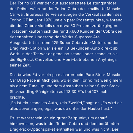
Der Torino GT war der gut ausgestattete Leistungsträger
der Reihe, während der Torino Cobra das knallharte Muscle
Car war. Interessanterweise stiegen die Verkaufszahlen des
Torino GT im Jahr 1970 um ein paar Prozentpunkte, während
die des Cobra-Modells um etwa 50 Prozent zurückgingen.
Trotzdem kauften sich die rund 7.600 Kunden der Cobra den
riesenhaften Underdog der Werks-Supercar-Ära.
Ausgestattet mit dem 429 Super Cobra Jet-Motor und der
Drag Pack-Option war sie ein 13-Sekunden-Auto direkt ab
Werk. In der Tat war er genauso schnell oder schneller als
die Big-Block Chevelles und Hemi-betriebenen Anythings
seiner Zeit.
Das bewies Ed vor ein paar Jahren beim Pure Stock Muscle
Car Drag Race in Michigan, wo er den Torino mit wenig mehr
als einem Tune-up und dem Abstauben seiner Super Stock
Stickhandling-Fähigkeiten auf 13,30 ETs bei 107 mph
brachte.
„Es ist ein schnelles Auto, kein Zweifel,“ sagt er. „Es wird dir
alles abverlangen, egal, was du unter der Haube hast.“
Es ist wahrscheinlich ein guter Zeitpunkt, um darauf
hinzuweisen, was in der Torino Cobra und dem berühmten
Drag-Pack-Optionspaket enthalten war und was nicht. Der