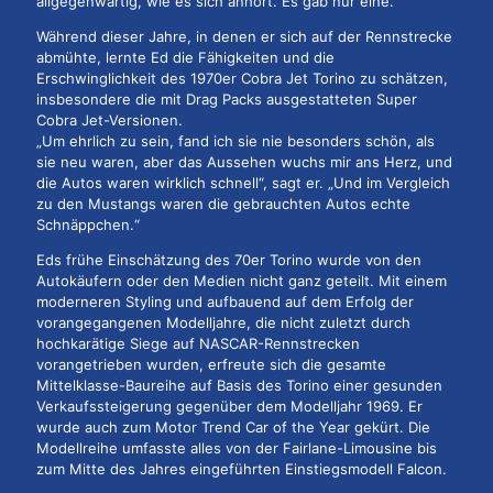
allgegenwärtig, wie es sich anhört. Es gab nur eine.
Während dieser Jahre, in denen er sich auf der Rennstrecke
abmühte, lernte Ed die Fähigkeiten und die
Erschwinglichkeit des 1970er Cobra Jet Torino zu schätzen,
insbesondere die mit Drag Packs ausgestatteten Super
Cobra Jet-Versionen.
„Um ehrlich zu sein, fand ich sie nie besonders schön, als
sie neu waren, aber das Aussehen wuchs mir ans Herz, und
die Autos waren wirklich schnell“, sagt er. „Und im Vergleich
zu den Mustangs waren die gebrauchten Autos echte
Schnäppchen.“
Eds frühe Einschätzung des 70er Torino wurde von den
Autokäufern oder den Medien nicht ganz geteilt. Mit einem
moderneren Styling und aufbauend auf dem Erfolg der
vorangegangenen Modelljahre, die nicht zuletzt durch
hochkarätige Siege auf NASCAR-Rennstrecken
vorangetrieben wurden, erfreute sich die gesamte
Mittelklasse-Baureihe auf Basis des Torino einer gesunden
Verkaufssteigerung gegenüber dem Modelljahr 1969. Er
wurde auch zum Motor Trend Car of the Year gekürt. Die
Modellreihe umfasste alles von der Fairlane-Limousine bis
zum Mitte des Jahres eingeführten Einstiegsmodell Falcon.