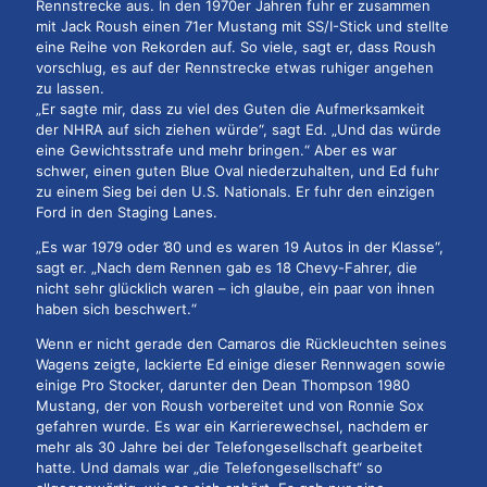
Rennstrecke aus. In den 1970er Jahren fuhr er zusammen
mit Jack Roush einen 71er Mustang mit SS/I-Stick und stellte
eine Reihe von Rekorden auf. So viele, sagt er, dass Roush
vorschlug, es auf der Rennstrecke etwas ruhiger angehen
zu lassen.
„Er sagte mir, dass zu viel des Guten die Aufmerksamkeit
der NHRA auf sich ziehen würde“, sagt Ed. „Und das würde
eine Gewichtsstrafe und mehr bringen.“ Aber es war
schwer, einen guten Blue Oval niederzuhalten, und Ed fuhr
zu einem Sieg bei den U.S. Nationals. Er fuhr den einzigen
Ford in den Staging Lanes.
„Es war 1979 oder ’80 und es waren 19 Autos in der Klasse“,
sagt er. „Nach dem Rennen gab es 18 Chevy-Fahrer, die
nicht sehr glücklich waren – ich glaube, ein paar von ihnen
haben sich beschwert.“
Wenn er nicht gerade den Camaros die Rückleuchten seines
Wagens zeigte, lackierte Ed einige dieser Rennwagen sowie
einige Pro Stocker, darunter den Dean Thompson 1980
Mustang, der von Roush vorbereitet und von Ronnie Sox
gefahren wurde. Es war ein Karrierewechsel, nachdem er
mehr als 30 Jahre bei der Telefongesellschaft gearbeitet
hatte. Und damals war „die Telefongesellschaft“ so