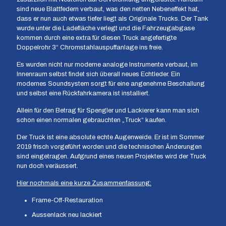
sind neue Blattfedern verbaut, was den netten Nebeneffekt hat,
dass er nun auch etwas tiefer liegt als Originale Trucks. Der Tank
wurde unter die Ladefläche verlegt und die Fahrzeugabgase
kommen durch eine extra für diesen Truck angefertigte
Doppelrohr 3“ Chromstahlauspuffanlage ins freie.
Es wurden nicht nur moderne analoge Instrumente verbaut, im
Innenraum selbst findet sich überall neues Echtleder. Ein
modernes Soundsystem sorgt für eine angenehme Beschallung
und selbst eine Rückfahrkamera ist installiert.
Allein für den Betrag für Spengler und Lackierer kann man sich
schon einen normalen gebrauchten „Truck“ kaufen.
Der Truck ist eine absolute echte Augenweide. Er ist im Sommer
2019 frisch vorgeführt worden und die technischen Änderungen
sind eingetragen. Aufgrund eines neuen Projektes wird der Truck
nun doch veräussert.
Hier nochmals eine kurze Zusammenfassung:
Frame-Off-Restauration
Aussenlack neu lackiert