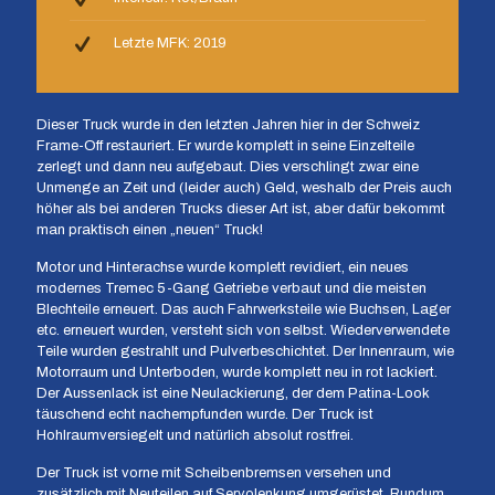
Letzte MFK: 2019
Dieser Truck wurde in den letzten Jahren hier in der Schweiz
Frame-Off restauriert. Er wurde komplett in seine Einzelteile
zerlegt und dann neu aufgebaut. Dies verschlingt zwar eine
Unmenge an Zeit und (leider auch) Geld, weshalb der Preis auch
höher als bei anderen Trucks dieser Art ist, aber dafür bekommt
man praktisch einen „neuen“ Truck!
Motor und Hinterachse wurde komplett revidiert, ein neues
modernes Tremec 5-Gang Getriebe verbaut und die meisten
Blechteile erneuert. Das auch Fahrwerksteile wie Buchsen, Lager
etc. erneuert wurden, versteht sich von selbst. Wiederverwendete
Teile wurden gestrahlt und Pulverbeschichtet. Der Innenraum, wie
Motorraum und Unterboden, wurde komplett neu in rot lackiert.
Der Aussenlack ist eine Neulackierung, der dem Patina-Look
täuschend echt nachempfunden wurde. Der Truck ist
Hohlraumversiegelt und natürlich absolut rostfrei.
Der Truck ist vorne mit Scheibenbremsen versehen und
zusätzlich mit Neuteilen auf Servolenkung umgerüstet. Rundum