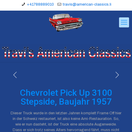
+41788889010
travis@american-classics.li
Chevrolet Pick Up 3100
Stepside, Baujahr 1957
Dieser Truck wurde in den letzten Jahren komplett Frame Off hier
in der Schweiz restauriert, ist also keine Ami-Restauration. So,
wie er nun dasteht, ist der Truck eine absolute Augenweide.
Dass er sich trotz seines Alters hervorragend fährt, muss nicht