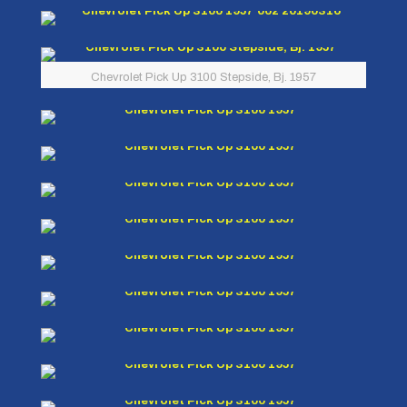
Chevrolet Pick Up 3100 Stepside, Bj. 1957