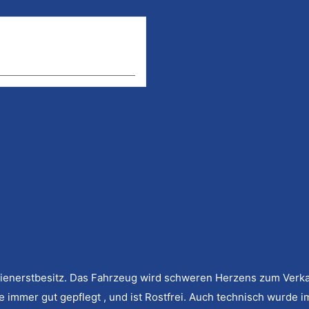
Marke, Typ: Merced
Baujahr: 1973
Motor: V8 - 4'520 c
Getriebe: Automat
Fahrzeugfarbe: Rot
Interieur: Schwarz
ilienerstbesitz. Das Fahrzeug wird schweren Herzens zum Verka
 immer gut gepflegt , und ist Rostfrei. Auch technisch wurde i