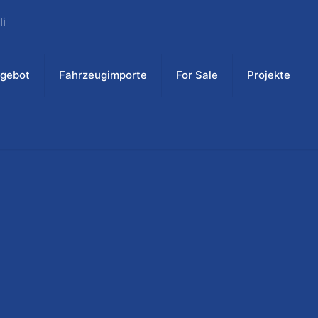
li
ngebot
Fahrzeugimporte
For Sale
Projekte