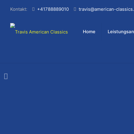
Kontakt:
+41788889010
travis@american-classics.
Home
Leistungsa
Mercedes Benz 450 SL