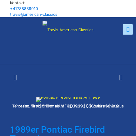
Kontakt:
+41788889010
travis@american-classics.li
Pontiac Firebird Trans Am | Bj. 1989 | 350cui | V8 | 2021 Teilrestauriert | Frisch ab MFK (04.2021) | Veteranenstatus
1989er Pontiac Firebird