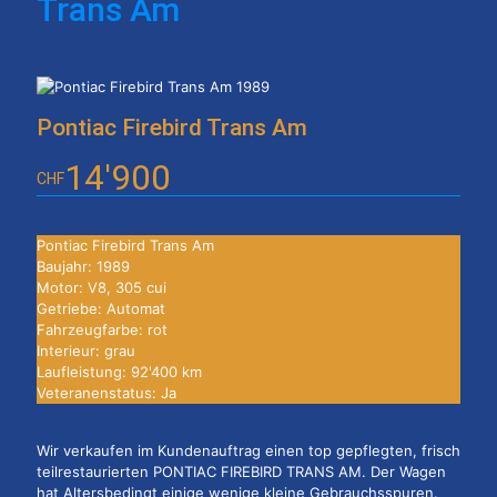
Trans Am
Pontiac Firebird Trans Am
14'900
CHF
Pontiac Firebird Trans Am
Baujahr: 1989
Motor: V8, 305 cui
Getriebe: Automat
Fahrzeugfarbe: rot
Interieur: grau
Laufleistung: 92'400 km
Veteranenstatus: Ja
Wir verkaufen im Kundenauftrag einen top gepflegten, frisch
teilrestaurierten PONTIAC FIREBIRD TRANS AM. Der Wagen
hat Altersbedingt einige wenige kleine Gebrauchsspuren.