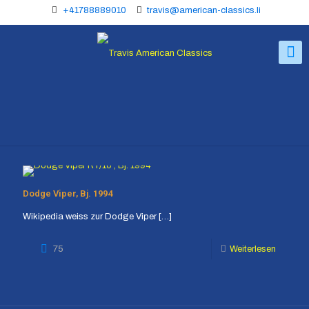
+41788889010
travis@american-classics.li
Dodge Viper, Bj. 1994
Wikipedia weiss zur Dodge Viper
[…]
75
Weiterlesen