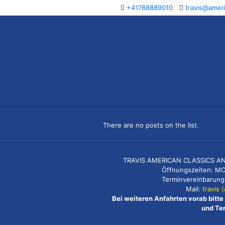
+41788889010
travis@ameri
There are no posts on the list.
TRAVIS AMERICAN CLASSICS ANST
Öffnungszeiten: MO
Terminvereinbarunge
Mail:
travis 
Bei weiteren Anfahrten vorab bitt
und Te